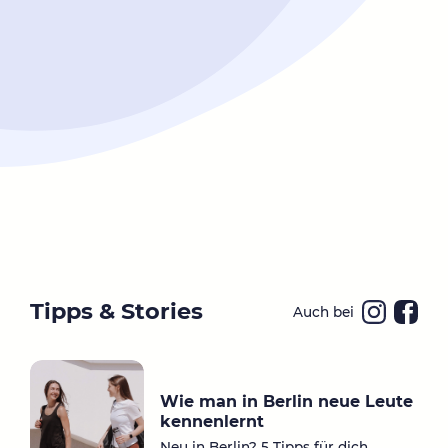
Tipps & Stories
Auch bei
Ins
Fa
ta
ce
gr
bo
Wie man in Berlin neue Leute
a
ok
kennenlernt
m
Neu in Berlin? 5 Tipps für dich