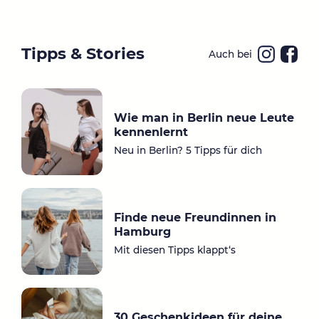
Tipps & Stories
Auch bei
Ins
Fa
ta
ce
gr
bo
Wie man in Berlin neue Leute
a
ok
kennenlernt
m
Neu in Berlin? 5 Tipps für dich
Finde neue Freundinnen in
Hamburg
Mit diesen Tipps klappt‘s
30 Geschenkideen für deine