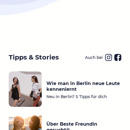
Tipps & Stories
Auch bei
Ins
Fa
ta
ce
gr
bo
Wie man in Berlin neue Leute
a
ok
kennenlernt
m
Neu in Berlin? 5 Tipps für dich
Über Beste Freundin
gesucht®