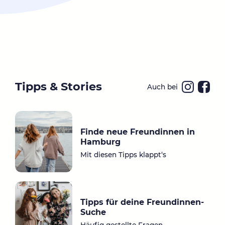
Tipps & Stories
Auch bei
Ins
Fa
ta
ce
gr
bo
Finde neue Freundinnen in
a
ok
Hamburg
m
Mit diesen Tipps klappt‘s
Tipps für deine Freundinnen-
Suche