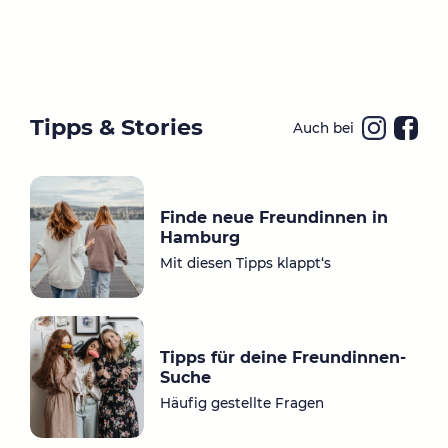
Tipps & Stories
Auch bei
Ins
Fa
ta
ce
gr
bo
Finde neue Freundinnen in
a
ok
Hamburg
m
Mit diesen Tipps klappt‘s
Tipps für deine Freundinnen-
Suche
Häufig gestellte Fragen