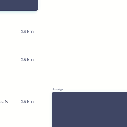
23 km
25 km
paß
25 km