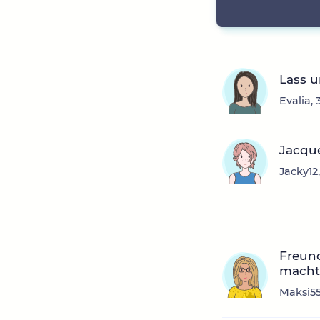
Lass u
Evalia,
Jacque
Jacky12
Freund
mach
Maksi55