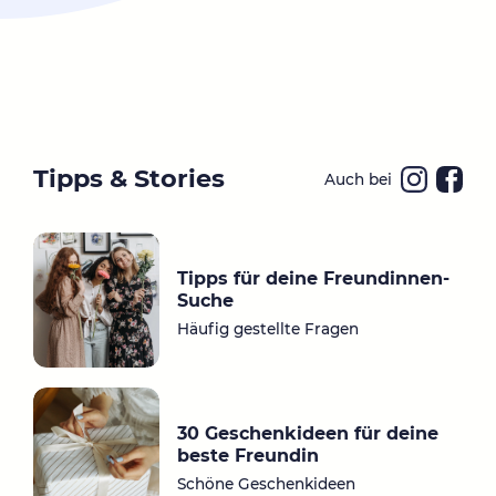
Tipps & Stories
Auch bei
Ins
Fa
ta
ce
gr
bo
Tipps für deine Freundinnen-
a
ok
Suche
m
Häufig gestellte Fragen
30 Geschenkideen für deine
beste Freundin
Schöne Geschenkideen