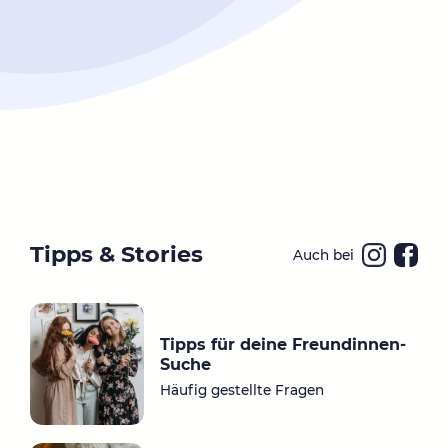
Tipps & Stories
Auch bei
Ins
Fa
ta
ce
gr
bo
Tipps für deine Freundinnen-
a
ok
Suche
m
Häufig gestellte Fragen