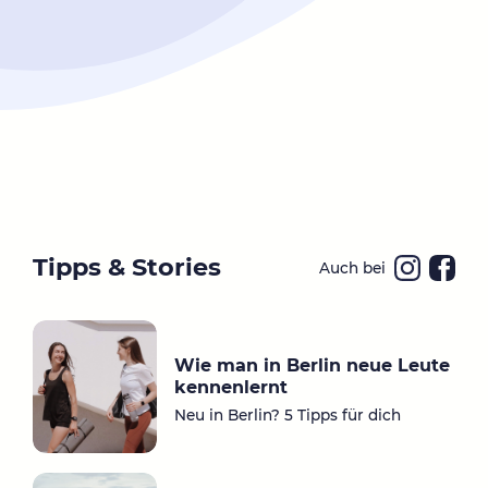
Tipps & Stories
Auch bei
Ins
Fa
ta
ce
gr
bo
Wie man in Berlin neue Leute
a
ok
kennenlernt
m
Neu in Berlin? 5 Tipps für dich