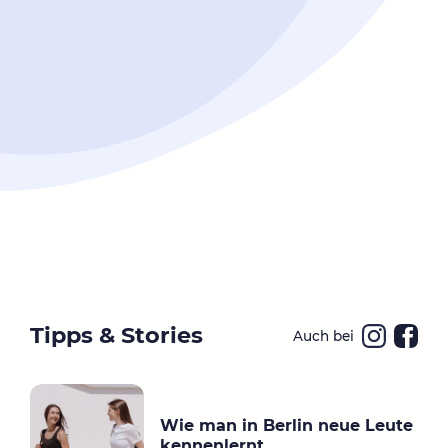
Tipps & Stories
Auch bei
Ins
Fa
ta
ce
gr
bo
Wie man in Berlin neue Leute
a
ok
kennenlernt