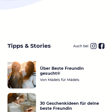
Tipps & Stories
Auch bei
Ins
Fa
ta
ce
gr
bo
Über Beste Freundin
a
ok
gesucht®
m
Von Mädels für Mädels
30 Geschenkideen für deine
beste Freundin