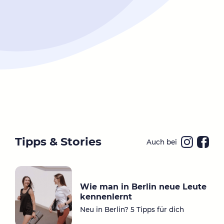
Tipps & Stories
Auch bei
Ins
Fa
ta
ce
gr
bo
Wie man in Berlin neue Leute
a
ok
kennenlernt
m
Neu in Berlin? 5 Tipps für dich