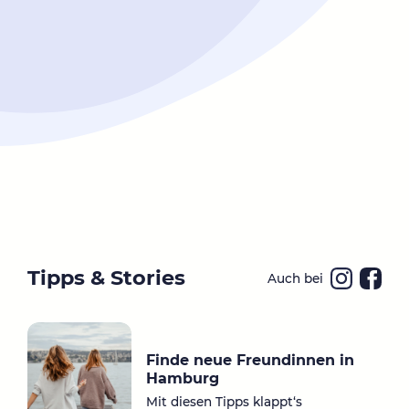
Tipps & Stories
Auch bei
Ins
Fa
ta
ce
gr
bo
Finde neue Freundinnen in
a
ok
Hamburg
m
Mit diesen Tipps klappt‘s