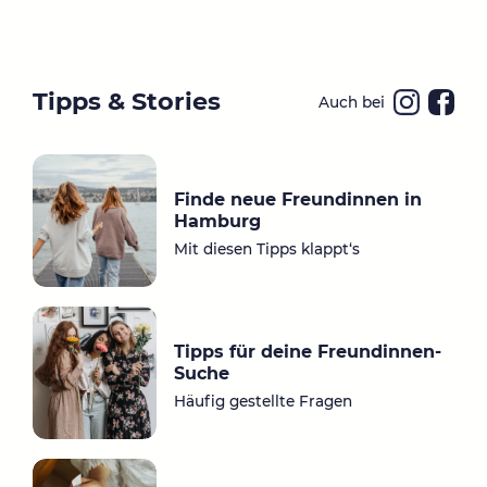
Tipps & Stories
Auch bei
Ins
Fa
ta
ce
gr
bo
Finde neue Freundinnen in
a
ok
Hamburg
m
Mit diesen Tipps klappt‘s
Tipps für deine Freundinnen-
Suche
Häufig gestellte Fragen