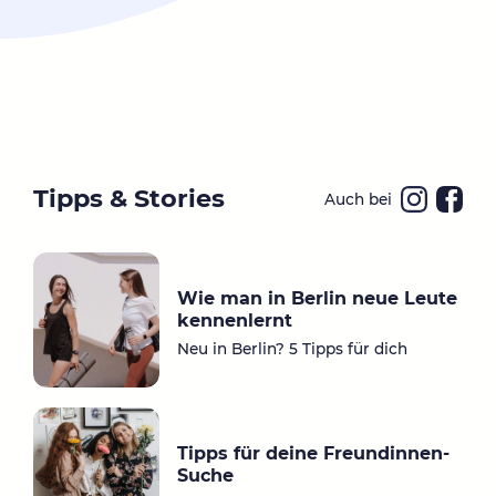
Tipps & Stories
Auch bei
Ins
Fa
ta
ce
gr
bo
Wie man in Berlin neue Leute
a
ok
kennenlernt
m
Neu in Berlin? 5 Tipps für dich
Tipps für deine Freundinnen-
Suche