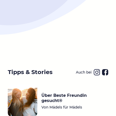
Tipps & Stories
Auch bei
Ins
Fa
ta
ce
gr
bo
Über Beste Freundin
a
ok
gesucht®
m
Von Mädels für Mädels