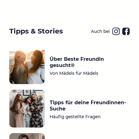
Tipps & Stories
Auch bei
Ins
Fa
ta
ce
gr
bo
Über Beste Freundin
a
ok
gesucht®
m
Von Mädels für Mädels
Tipps für deine Freundinnen-
Suche
Häufig gestellte Fragen