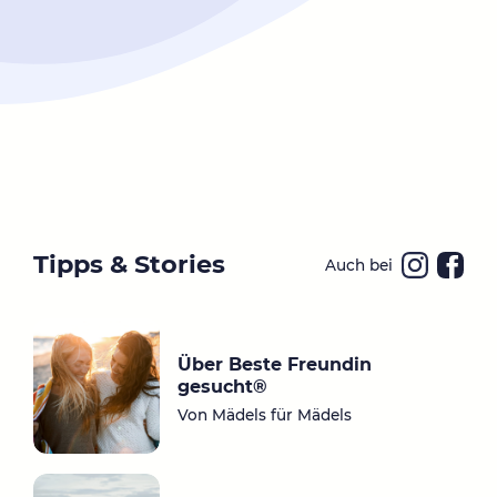
Tipps & Stories
Auch bei
Ins
Fa
ta
ce
gr
bo
Über Beste Freundin
a
ok
gesucht®
m
Von Mädels für Mädels