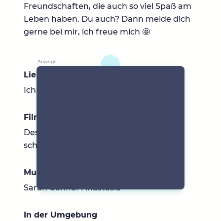
Freundschaften, die auch so viel Spaß am
Leben haben. Du auch? Dann melde dich
gerne bei mir, ich freue mich 🤩
Lieblingsbücher
Ich lese gerne Fitzek
Filme & Serien
Desperate Housewives ist topp, aber ich
schaue eigentlich viel querbeet
Musik
Sarah Connor Anastasia
In der Umgebung