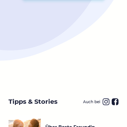
Tipps & Stories
Auch bei
Ins
Fa
ta
ce
gr
bo