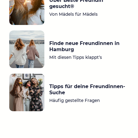
Über Beste Freundin
a
ok
gesucht®
m
Von Mädels für Mädels
Finde neue Freundinnen in
Hamburg
Mit diesen Tipps klappt‘s
Tipps für deine Freundinnen-
Suche
Häufig gestellte Fragen