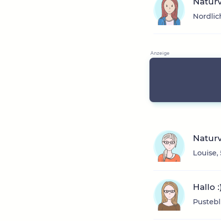
Natur
Nordlic
Naturv
Louise, 
Hallo 
Pustebl