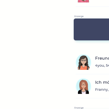
Freun
4you, 5
Ich m
Franny,