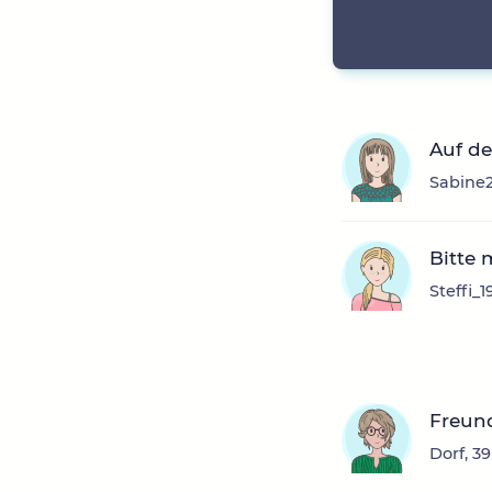
Auf d
Sabine2
Bitte 
Steffi_
Freun
Dorf, 3