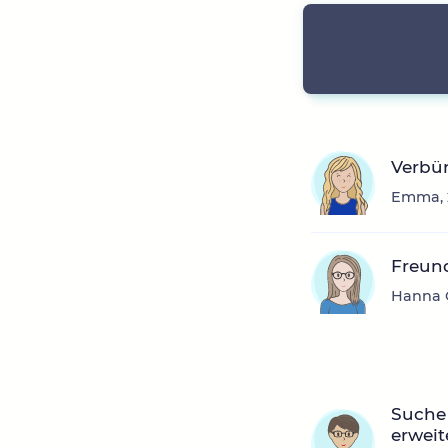
Verbün
Emma, 2
Freun
Hanna O
Suche
erweit