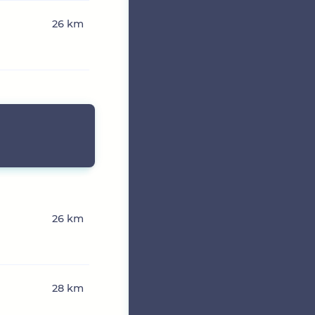
26 km
26 km
t
28 km