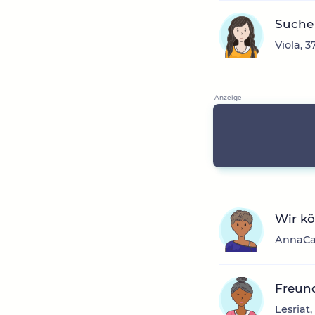
Suche 
Viola, 
Wir k
AnnaCat
Freun
Lesriat