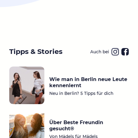
Tipps & Stories
Auch bei
Ins
Fa
ta
ce
gr
bo
Wie man in Berlin neue Leute
a
ok
kennenlernt
m
Neu in Berlin? 5 Tipps für dich
Über Beste Freundin
gesucht®
Von Mädels für Mädels