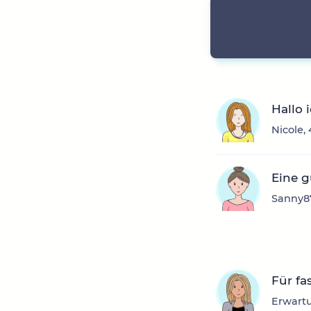
Hallo ic
Nicole,
Eine 
Sanny87
Für fa
Erwartu