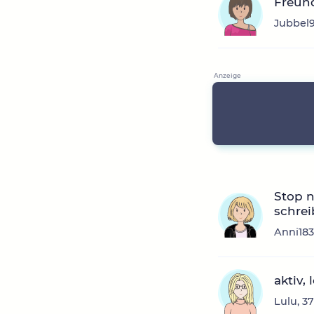
Freun
Jubbel9
Stop n
schreib
Anni183
aktiv,
Lulu, 3