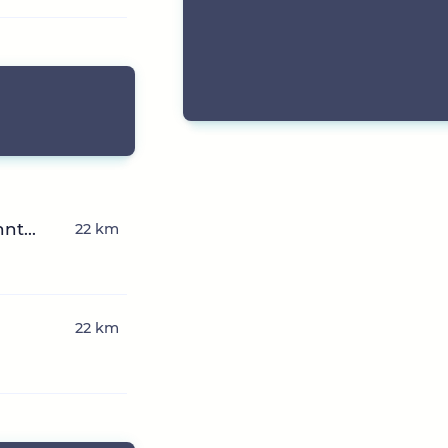
nt...
22 km
22 km