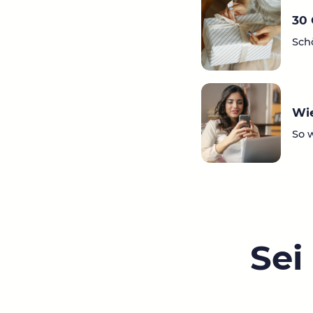
30 
Sch
Wie
So 
Sei