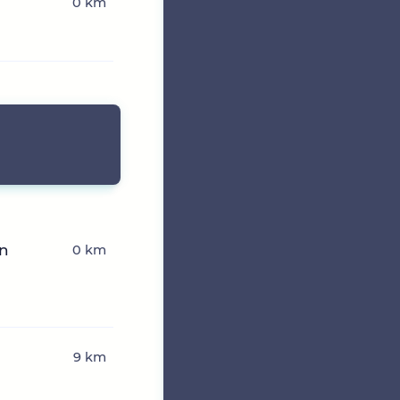
0 km
nn
0 km
9 km