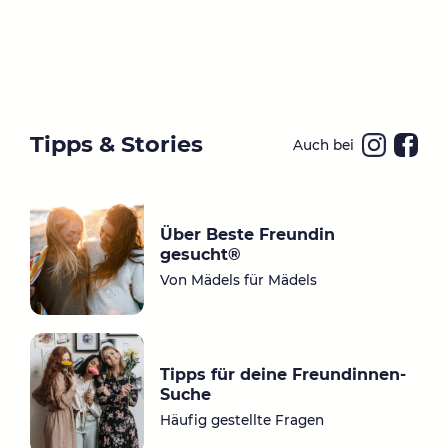
Tipps & Stories
Auch bei
Ins
Fa
ta
ce
gr
bo
Über Beste Freundin
a
ok
gesucht®
m
Von Mädels für Mädels
Tipps für deine Freundinnen-
Suche
Häufig gestellte Fragen