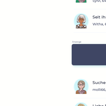
Sylvi, 
Seit i
Witha, 
Suche 
molli66