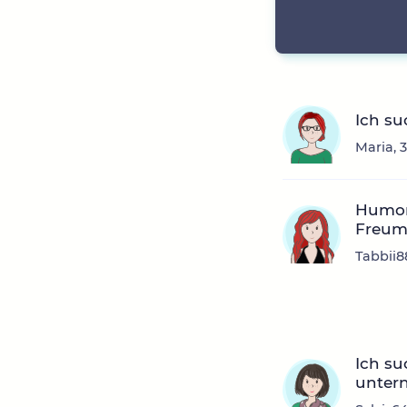
Ich su
Maria, 
Humorv
Freum
Tabbii8
Ich s
unter