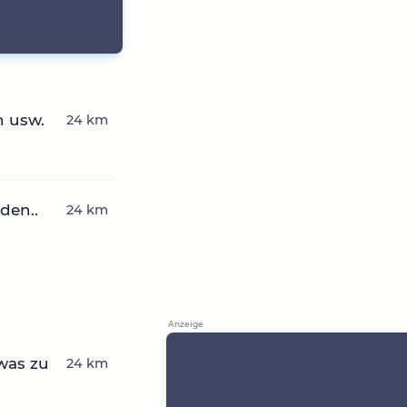
n usw.
24 km
den..
24 km
was zu
24 km