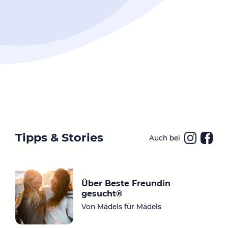
Tipps & Stories
Auch bei
Ins
Fa
ta
ce
gr
bo
Über Beste Freundin
a
ok
gesucht®
m
Von Mädels für Mädels