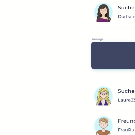
Suche
Dorfkin
Suche
Laura33
Freund
FrauRub