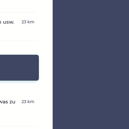
n usw.
23 km
was zu
23 km