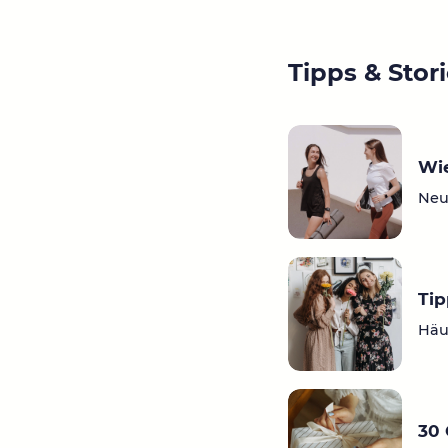
Tipps & Stor
Wie
Neu 
Tip
Häu
30 