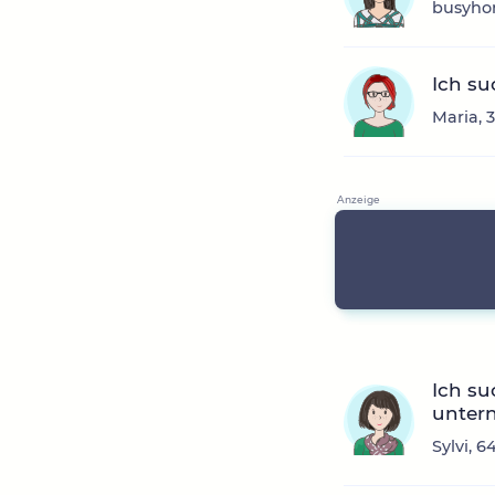
busyhon
Ich su
Maria, 
Ich s
unter
Sylvi, 