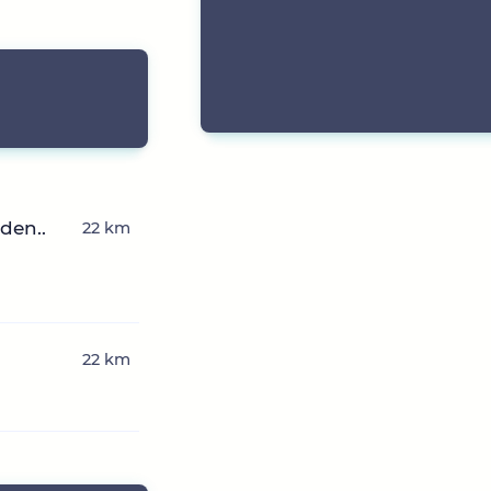
den..
22 km
22 km