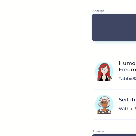
Humorv
Freum
Tabbii8
Seit i
Witha, 