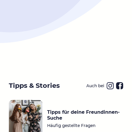
Tipps & Stories
Auch bei
Ins
Fa
ta
ce
gr
bo
Tipps für deine Freundinnen-
a
ok
Suche
m
Häufig gestellte Fragen