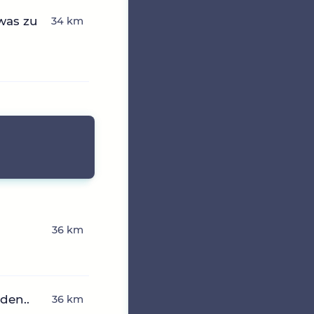
was zu
34 km
36 km
den..
36 km