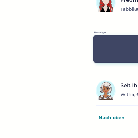
Freum
Tabbii8
Seit i
Witha, 
Nach oben