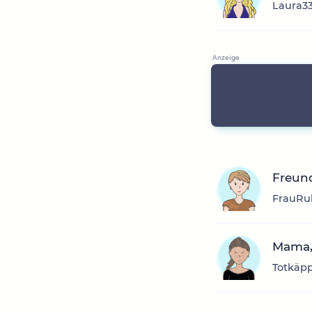
Laura33
Freund
FrauRub
Mama,
Totkäpp