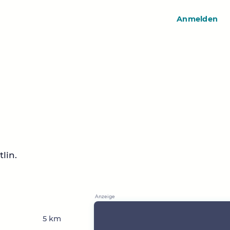
Anmelden
lin.
5 km