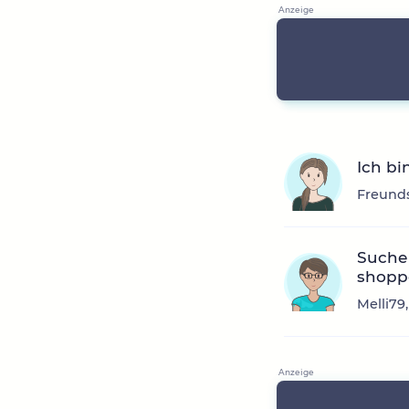
Ich bi
Freunds
Suche 
shopp
Melli79