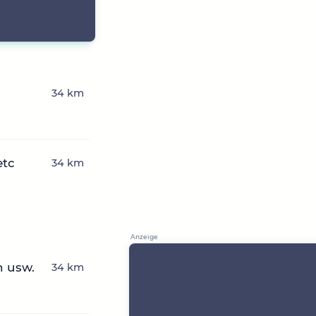
34 km
etc
34 km
n usw.
34 km