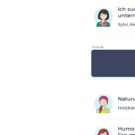
Ich s
unter
Sylvi, 
Natur
Holzbie
Humorv