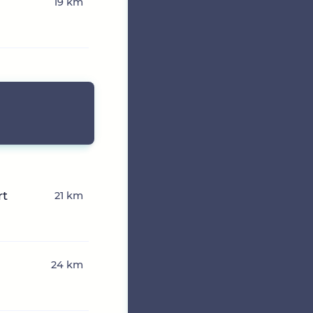
19 km
rt
21 km
24 km