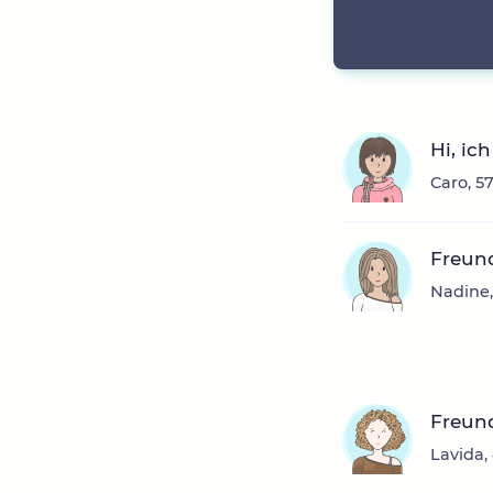
Hi, ic
Caro, 5
Freun
Nadine,
Freun
Lavida,