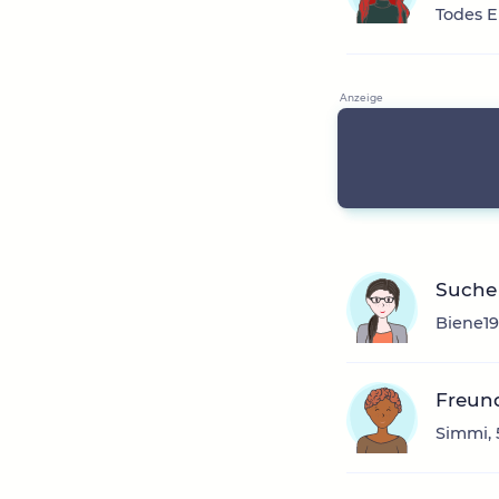
Todes E
Suche
Biene19
Freund
Simmi, 