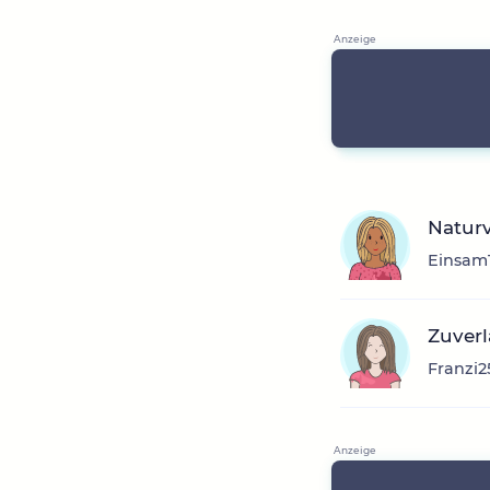
Naturv
EinsamT
Zuverl
Franzi2