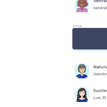
Vertr
Sandra1
Naturv
Steinbr
Suche
Lusi, 3