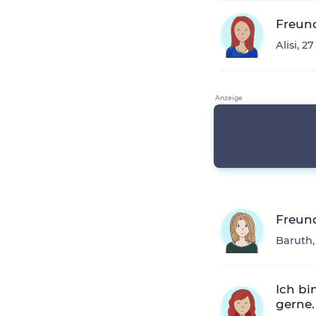
Freun
Alisi, 2
Freun
Baruth,
Ich bi
gerne.