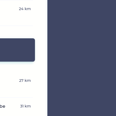
24 km
27 km
ibe
31 km