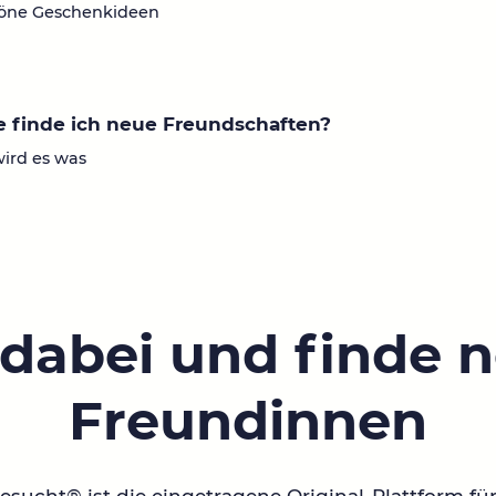
öne Geschenkideen
 finde ich neue Freundschaften?
wird es was
 dabei und finde 
Freundinnen
sucht® ist die eingetragene Original-Plattform fü