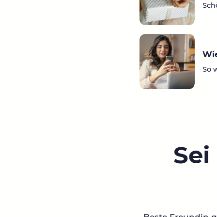
Sch
Wie
So 
Sei
Beste Freundin ge