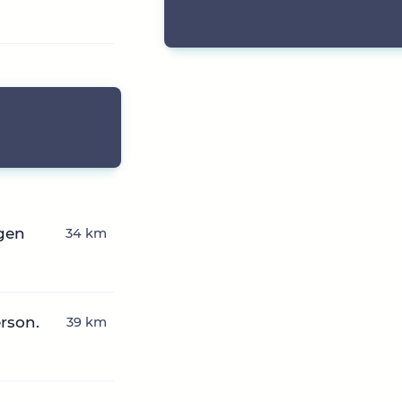
gen
34 km
erson.
39 km