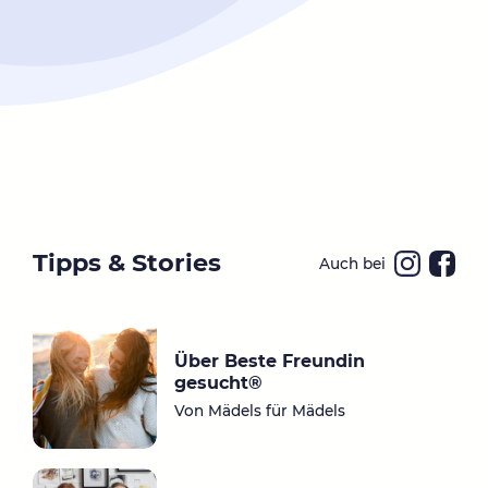
Tipps & Stories
Auch bei
Ins
Fa
ta
ce
gr
bo
Über Beste Freundin
a
ok
gesucht®
m
Von Mädels für Mädels