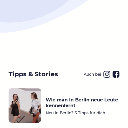
Tipps & Stories
Auch bei
Ins
Fa
ta
ce
gr
bo
Wie man in Berlin neue Leute
a
ok
kennenlernt
m
Neu in Berlin? 5 Tipps für dich