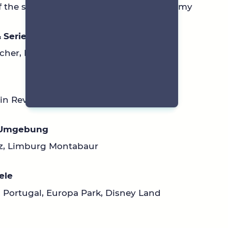
of the sun King, shatter me, zodiac Academy
 Serien
cher, Emily in Paris
 in Reverse, voila
 Umgebung
z, Limburg Montabaur
ele
n, Portugal, Europa Park, Disney Land