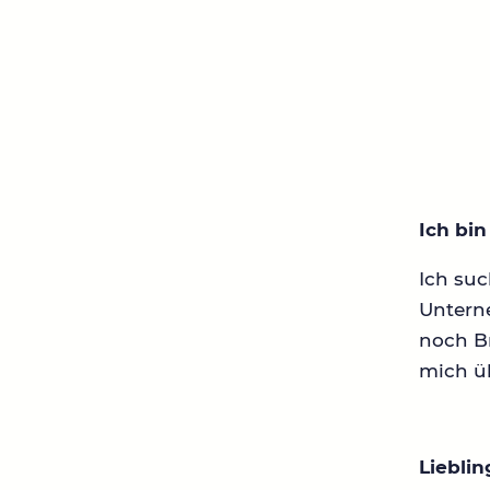
Ich bi
Ich su
Untern
noch Br
mich ü
Liebli