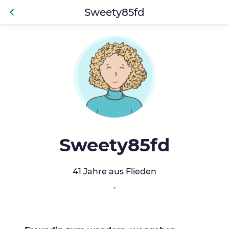
Sweety85fd
Anmelden
Zurü
ck
Sweety85fd
41 Jahre aus Flieden
-