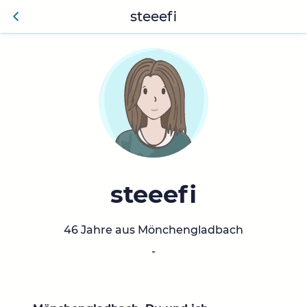
steeefi
Anmelden
Zurü
ck
steeefi
46 Jahre aus Mönchengladbach
-