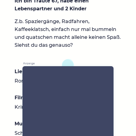
Ich bin Traute 67, habe einen
Lebenspartner und 2 Kinder
Z.b. Spaziergänge, Radfahren,
Kaffeeklatsch, einfach nur mal bummeln
und quatschen macht alleine keinen Spaß.
Siehst du das genauso?
Lieblingsbücher
Romane zum abschalten
Filme & Serien
Krimis
Musik
Schlager