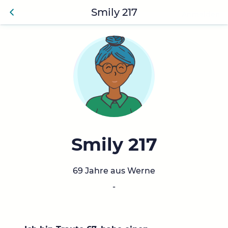
Smily 217
Anmelden
Zurü
ck
Smily 217
69 Jahre aus Werne
-