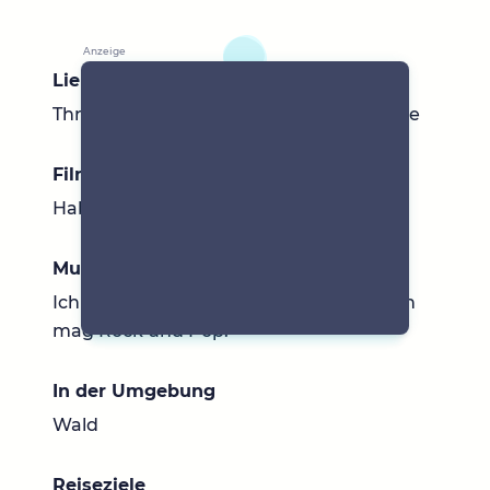
Lieblingsbücher
Thriller, Krimis oder auch lustige Romane
Filme & Serien
Habe ich nicht
Musik
Ich höre alles was in den Charts läuft. Ich
mag Rock und Pop.
In der Umgebung
Wald
Reiseziele