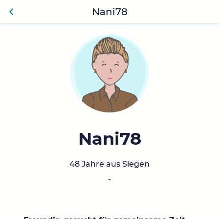
Nani78
Anmelden
Zurü
ck
Nani78
48 Jahre aus Siegen
-