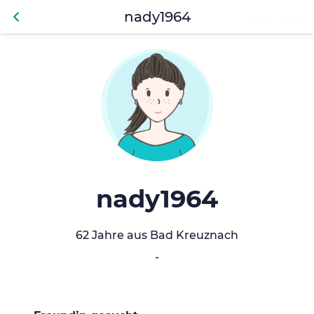
nady1964
Anmelden
Zurü
ck
nady1964
62 Jahre aus Bad Kreuznach
-