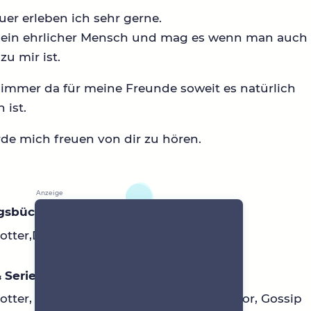
er erleben ich sehr gerne.
n ein ehrlicher Mensch und mag es wenn man auch
zu mir ist.
 immer da für meine Freunde soweit es natürlich
 ist.
de mich freuen von dir zu hören.
ngsbücher
Potter,Die Tribute von Panem, Wunder
 Serien
otter, Disney, The rookie, The good Doctor, Gossip