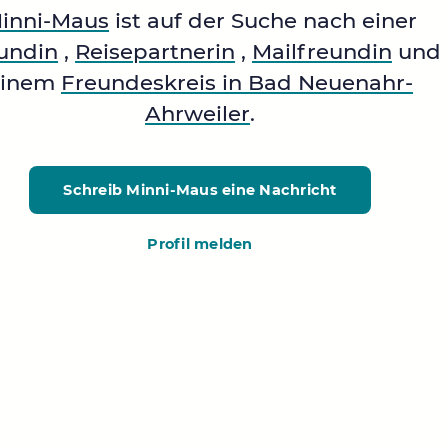
inni-Maus
ist auf der Suche nach einer
undin
,
Reisepartnerin
,
Mailfreundin
und
einem
Freundeskreis in Bad Neuenahr-
Ahrweiler
.
Schreib Minni-Maus
eine Nachricht
Profil melden