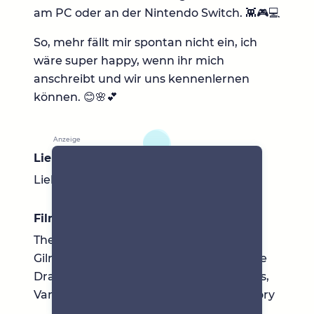
am PC oder an der Nintendo Switch. 👾🎮💻
So, mehr fällt mir spontan nicht ein, ich
wäre super happy, wenn ihr mich
anschreibt und wir uns kennenlernen
können. 😊🌸💕
Lieblingsbücher
Liebesromane, Thriller, Horror
Filme & Serien
The Walking Dead, Manifest, Gossip Girl,
Gilmore Girls, Breaking Bad, Koreanische
Dramen, Friends, Desperate Housewives,
Vampire Diaries, You, The Big Bang Theory