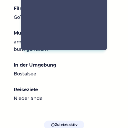
Filme & Serien
GoT, Suits, Eat Pray Love
Musik
am liebsten Deutschrock, aber generell
bunt gemischt
In der Umgebung
Bostalsee
Reiseziele
Niederlande
Zuletzt aktiv