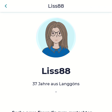
Liss88
Anmelden
Zurü
ck
Liss88
37 Jahre aus Langgöns
-