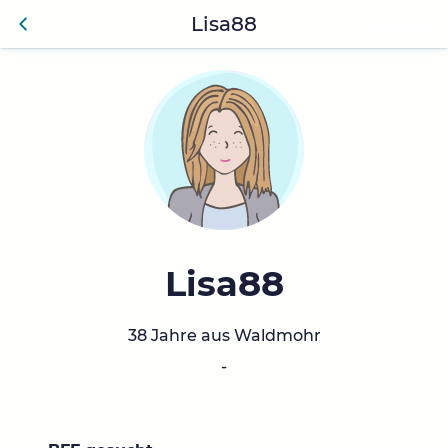
Lisa88
Anmelden
Zurü
ck
Lisa88
38 Jahre aus Waldmohr
-