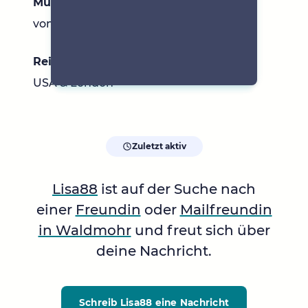
Musik
von allem ein bisschen :)
Reiseziele
USA & London
Zuletzt aktiv
Lisa88
ist auf der Suche nach
einer
Freundin
oder
Mailfreundin
in Waldmohr
und freut sich über
deine Nachricht.
Schreib Lisa88
eine Nachricht