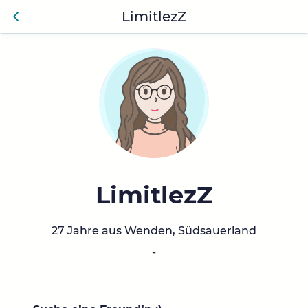
LimitlezZ
Anmelden
Zurü
ck
LimitlezZ
27 Jahre aus Wenden, Südsauerland
-