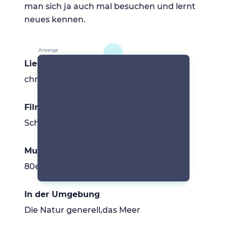
man sich ja auch mal besuchen und lernt
neues kennen.
Lieblingsbücher
chris carter ,Susanne Fröhlich
Filme & Serien
Schokolade zum Frühstück
Musik
80er,charts,Deutsch
In der Umgebung
Die Natur generell,das Meer