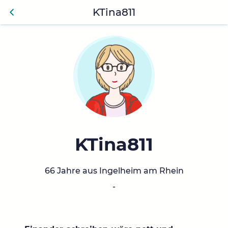
KTina811
Anmelden
Zurü
ck
KTina811
66 Jahre aus Ingelheim am Rhein
-