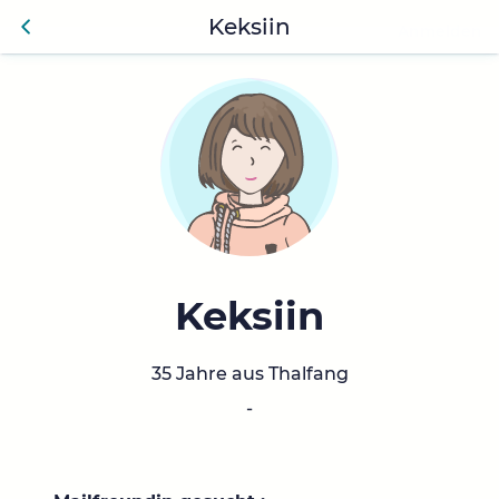
Keksiin
Anmelden
Zurü
ck
Keksiin
35 Jahre aus Thalfang
-