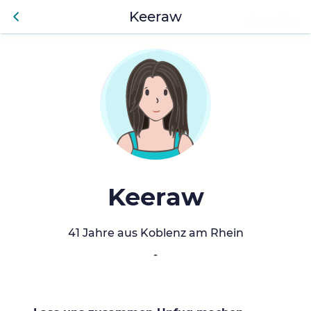
Keeraw
Anmelden
Zurü
ck
Keeraw
41 Jahre aus Koblenz am Rhein
-