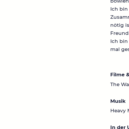
bowlen 
Ich bin
Zusamn
nötig i
Freund
Ich bi
mal ges
Filme &
The Wal
Musik
Heavy 
In der