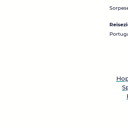
Sorpes
Reisezi
Portuga
Ho
S