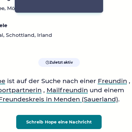
ee, Möhnesee
ele
l, Schottland, Irland
Zuletzt aktiv
pe
ist auf der Suche nach einer
Freundin
,
portpartnerin
,
Mailfreundin
und einem
Freundeskreis in Menden (Sauerland)
.
Schreib Hope
eine Nachricht