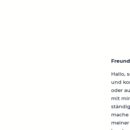
Freunde
Hallo, 
und ko
oder au
mit mi
ständi
mache i
meiner