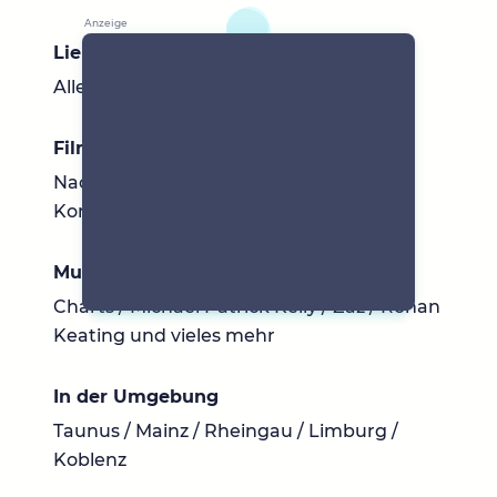
Lieblingsbücher
Alle Genres, nur kein Horror
Filme & Serien
Nachtcafé/ Dokus / romantische
Komödien
Musik
Charts / Michael Patrick Kelly / Zaz / Ronan
Keating und vieles mehr
In der Umgebung
Taunus / Mainz / Rheingau / Limburg /
Koblenz