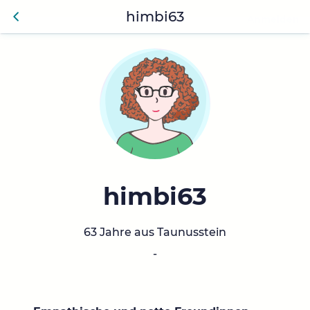
himbi63
Anmelden
Zurü
ck
himbi63
63 Jahre aus Taunusstein
-